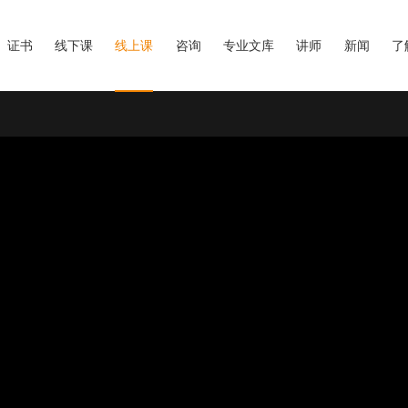
证书
线下课
线上课
咨询
专业文库
讲师
新闻
了