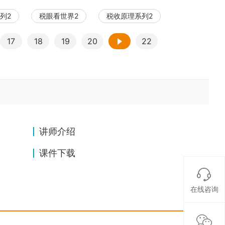
损，没有税务风险吗？
列2
税眼看世界2
税收原理系列2
10
经典税务问题系列10：坏账损失
17
18
19
的税务处理
20
22
11
经典税务问题系列11：利息有关的
税务处理
12
经典税务问题系列12：自然人股
东转让股权的税务处理
讲师介绍
13
经典税务问题系列13：金融商品
转让，增值税怎么交？
课件下载
14
经典税务问题系列14：城建税
法、契税法主要变化
在线咨询
15
经典税务问题系列15：个人所得
税里的特殊性税务处理